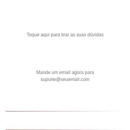
CHAMAR NO WHATSAPP
Toque aqui para tirar as suas dúvidas
ATENDIMENTO POR EMAIL
Mande um email agora para
suporte@seuemail.com
Eu preciso de uma computador para fazer as
operações?
Eu preciso aparecer ou vender algo para alguém?