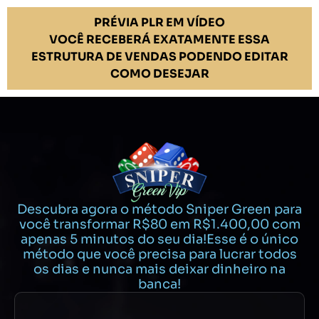
PRÉVIA PLR EM VÍDEO
VOCÊ RECEBERÁ EXATAMENTE ESSA
ESTRUTURA DE VENDAS PODENDO EDITAR
COMO DESEJAR
Descubra agora o método Sniper Green para
você transformar R$80 em R$1.400,00 com
apenas 5 minutos do seu dia!Esse é o único
método que você precisa para lucrar todos
os dias e nunca mais deixar dinheiro na
banca!