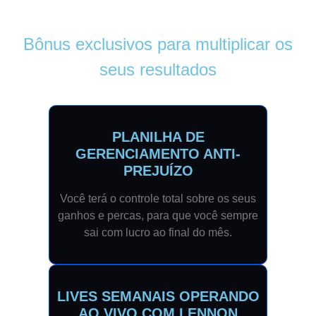
Bônus exclusivos
para multiplicar os
seus resultados
PLANILHA DE
GERENCIAMENTO ANTI-
PREJUÍZO
Você terá o controle total sobre os seus
ganhos e percas, para que você sempre
sai com lucro ao final do mês.
LIVES SEMANAIS OPERANDO
AO VIVO COM LENNON