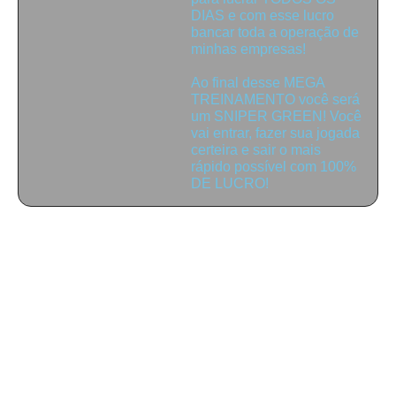
DIAS e com esse lucro
bancar toda a operação de
minhas empresas!
Ao final desse MEGA
TREINAMENTO você será
um SNIPER GREEN! Você
vai entrar, fazer sua jogada
certeira e sair o mais
rápido possível com 100%
DE LUCRO!