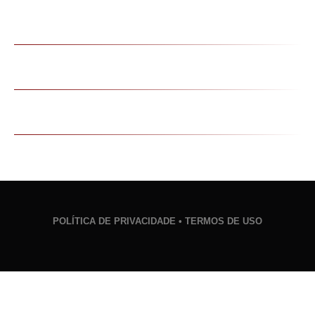
Esse método é garantido?
Tenho garantia?
Tenho suporte após a compra?
POLÍTICA DE PRIVACIDADE • TERMOS DE USO